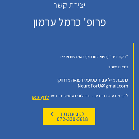
יצירת קשר
פרופ' כרמל ערמון
"ביקורי בית" (רפואה מרחוק) באמצעות וידיאו
בתאום מיוחד
כתובת מייל עבור מטופלי רפואה מרחוק:
NeuroForU@gmail.com
לדף מידע אודות ביקור נוירולוגי באמצעות וידיאו
לחץ כאן
לקביעת תור
072-330-5618