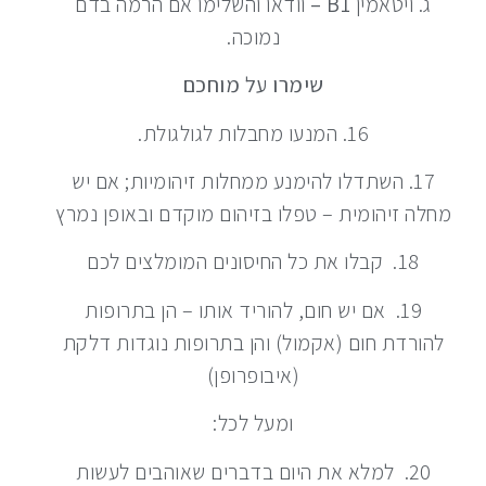
ג. ויטאמין
B1 –
וודאו והשלימו אם הרמה בדם
נמוכה.
שימרו על מוחכם
16.
המנעו מחבלות לגולגולת.
17. ה
שתדלו להימנע ממחלות זיהומיות; אם יש
מחלה זיהומית – טפלו בזיהום מוקדם ובאופן נמרץ
18.
קבלו את כל החיסונים המומלצים לכם
19.
אם יש חום, להוריד אותו – הן בתרופות
להורדת חום (אקמול) והן בתרופות נוגדות דלקת
(איבופרופן)
ומעל לכל:
20.
למלא את היום בדברים שאוהבים לעשות