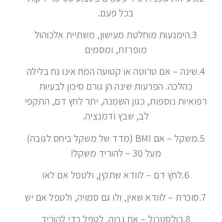
בכל פעם.
3.הימנעות מוחלטת מעישון, משתיית אלכוהול
מופרזת, ומסמים
4.שינה – אם טרוטה או קטועה המח אינו נח בלילה
כהלכה. הפרעות שינה הן גורם סיכון לבעיות
רפואיות נוספות, כגון השמנה, יתר לחץ דם, התקפי
לב, שבץ ודמנציה.
5.משקל – אם BMI (מדד של משקל ביחס לגובה)
מעל 30 – להוריד משקל!
6.לחץ דם – לוודא שתקין, ולטפל אם לאו
7.סוכרת – לוודא שאין, ולו גם סמויה, ולטפל אם יש
8.כולסטרול – אם גבוה, לטפל כדי להוריד